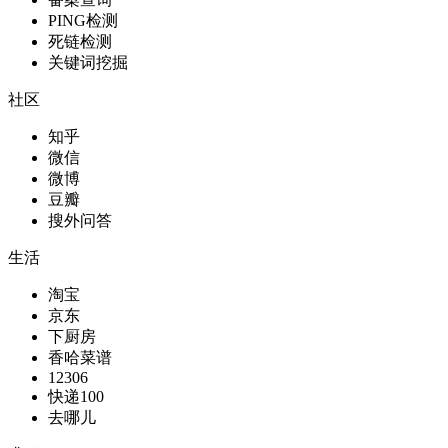
PING检测
死链检测
关键词挖掘
社区
知乎
微信
微博
豆瓣
搜外问答
生活
淘宝
京东
下厨房
香哈菜谱
12306
快递100
去哪儿