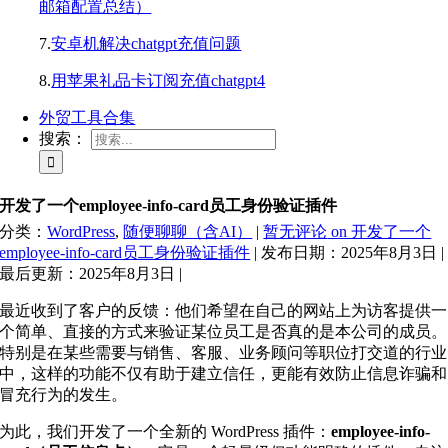
邮箱配置总结）
7.
安卓机解决chatgpt充值问题
8.
用苹果礼品卡订阅充值chatgpt4
外贸工具合集
搜索：
开发了一个employee-info-card员工身份验证插件
分类：
WordPress
,
随便聊聊（含AI）
|
暂无评论
on 开发了一个
employee-info-card员工身份验证插件
|
发布日期：2025年8月3日
|
最后更新：2025年8月3日
|
最近收到了客户的反馈：他们希望在自己的网站上为访客提供一
个简单、直接的方式来验证某位员工是否真的是本公司的成员。
特别是在某些需要与销售、客服、业务顾问等职位打交道的行业
中，这样的功能不仅有助于建立信任，更能有效防止信息诈骗和
冒充行为的发生。
为此，我们开发了一个全新的 WordPress 插件：
employee-info-