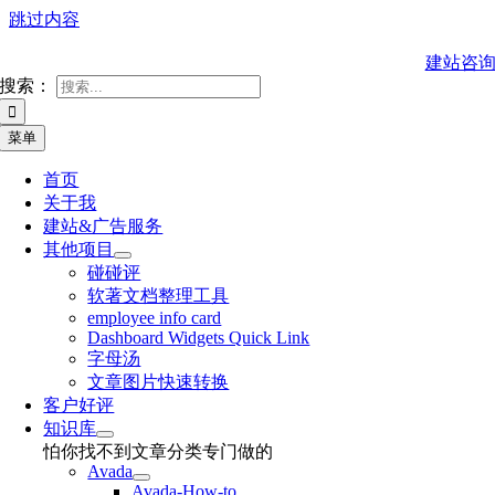
跳过内容
建站咨
搜索：
菜单
首页
关于我
建站&广告服务
其他项目
碰碰评
软著文档整理工具
employee info card
Dashboard Widgets Quick Link
字母汤
文章图片快速转换
客户好评
知识库
怕你找不到文章分类专门做的
Avada
Avada-How-to