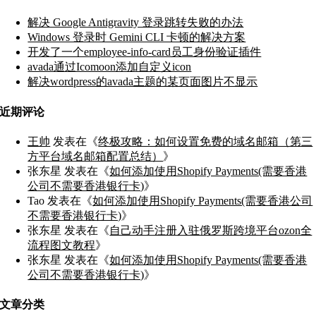
解决 Google Antigravity 登录跳转失败的办法
Windows 登录时 Gemini CLI 卡顿的解决方案
开发了一个employee-info-card员工身份验证插件
avada通过Icomoon添加自定义icon
解决wordpress的avada主题的某页面图片不显示
近期评论
王帅
发表在《
终极攻略：如何设置免费的域名邮箱（第三
方平台域名邮箱配置总结）
》
张东星
发表在《
如何添加使用Shopify Payments(需要香港
公司不需要香港银行卡)
》
Tao
发表在《
如何添加使用Shopify Payments(需要香港公司
不需要香港银行卡)
》
张东星
发表在《
自己动手注册入驻俄罗斯跨境平台ozon全
流程图文教程
》
张东星
发表在《
如何添加使用Shopify Payments(需要香港
公司不需要香港银行卡)
》
文章分类