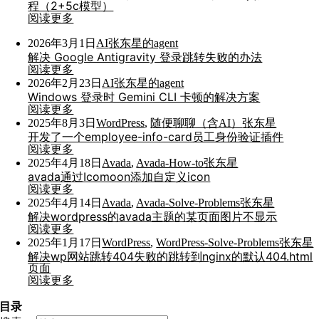
程（2+5c模型）
阅读更多
2026年3月1日
AI
张东星的agent
解决 Google Antigravity 登录跳转失败的办法
阅读更多
2026年2月23日
AI
张东星的agent
Windows 登录时 Gemini CLI 卡顿的解决方案
阅读更多
2025年8月3日
WordPress
,
随便聊聊（含AI）
张东星
开发了一个employee-info-card员工身份验证插件
阅读更多
2025年4月18日
Avada
,
Avada-How-to
张东星
avada通过Icomoon添加自定义icon
阅读更多
2025年4月14日
Avada
,
Avada-Solve-Problems
张东星
解决wordpress的avada主题的某页面图片不显示
阅读更多
2025年1月17日
WordPress
,
WordPress-Solve-Problems
张东星
解决wp网站跳转404失败的跳转到nginx的默认404.html
页面
阅读更多
目录