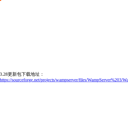
3.28更新包下载地址：
https://sourceforge.net/projects/wampserver/files/WampServer%20