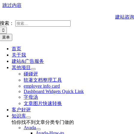
跳过内容
建站咨
搜索：
菜单
首页
关于我
建站&广告服务
其他项目
碰碰评
软著文档整理工具
employee info card
Dashboard Widgets Quick Link
字母汤
文章图片快速转换
客户好评
知识库
怕你找不到文章分类专门做的
Avada
Avada-How-to