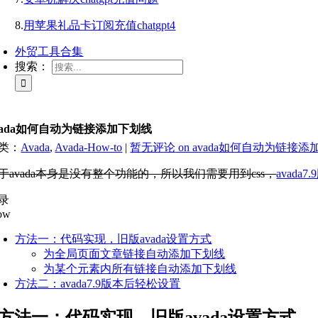
8.
用苹果礼品卡订阅充值chatgpt4
外贸工具合集
搜索：
vada如何自动为链接添加下划线
类：
Avada
,
Avada-How-to
|
暂无评论
on avada如何自动为链接
于avada本身是没有整个功能的，所以我们需要用到css，
avada7
录
ow
方法一：代码实现，旧版avada设置方式
为全局页面文章链接自动添加下划线
为某个元素内所有链接自动添加下划线
方法二：avada7.9版本后轻松设置
方法一：代码实现，旧版avada设置方式