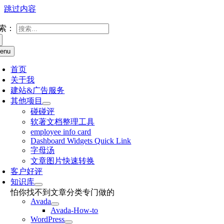
跳过内容
索：
enu
首页
关于我
建站&广告服务
其他项目
碰碰评
软著文档整理工具
employee info card
Dashboard Widgets Quick Link
字母汤
文章图片快速转换
客户好评
知识库
怕你找不到文章分类专门做的
Avada
Avada-How-to
WordPress