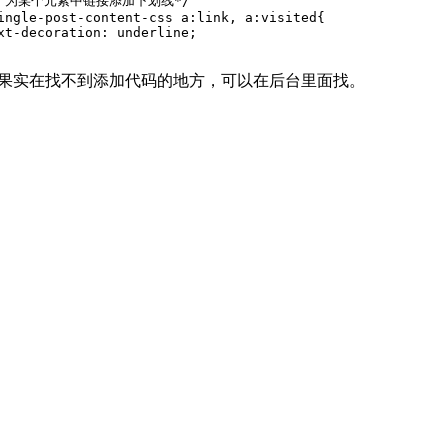
* 为某个元素中链接添加下划线*/

ingle-post-content-css a:link, a:visited{

xt-decoration: underline;

果实在找不到添加代码的地方，可以在后台里面找。