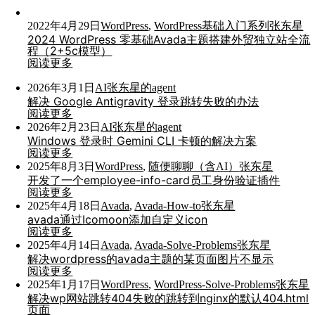
2022年4月29日
WordPress
,
WordPress基础入门系列
张东星
2024 WordPress 零基础Avada主题搭建外贸独立站全流
程（2+5c模型）
阅读更多
2026年3月1日
AI
张东星的agent
解决 Google Antigravity 登录跳转失败的办法
阅读更多
2026年2月23日
AI
张东星的agent
Windows 登录时 Gemini CLI 卡顿的解决方案
阅读更多
2025年8月3日
WordPress
,
随便聊聊（含AI）
张东星
开发了一个employee-info-card员工身份验证插件
阅读更多
2025年4月18日
Avada
,
Avada-How-to
张东星
avada通过Icomoon添加自定义icon
阅读更多
2025年4月14日
Avada
,
Avada-Solve-Problems
张东星
解决wordpress的avada主题的某页面图片不显示
阅读更多
2025年1月17日
WordPress
,
WordPress-Solve-Problems
张东星
解决wp网站跳转404失败的跳转到nginx的默认404.html
页面