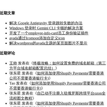
近期文章
解决 Google Antigravity 登录跳转失败的办法
Windows 登录时 Gemini CLI 卡顿的解决方案
开发了一个employee-info-card员工身份验证插件
avada通过Icomoon添加自定义icon
解决wordpress的avada主题的某页面图片不显示
近期评论
王帅
发表在《
终极攻略：如何设置免费的域名邮箱（第三
方平台域名邮箱配置总结）
》
张东星
发表在《
如何添加使用Shopify Payments(需要香港
公司不需要香港银行卡)
》
Tao
发表在《
如何添加使用Shopify Payments(需要香港公司
不需要香港银行卡)
》
张东星
发表在《
自己动手注册入驻俄罗斯跨境平台ozon全
流程图文教程
》
张东星
发表在《
如何添加使用Shopify Payments(需要香港