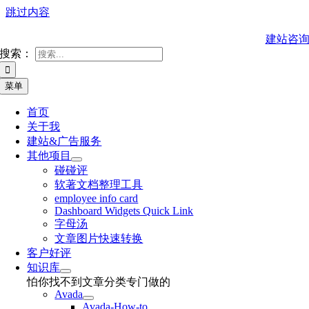
跳过内容
建站咨
搜索：
菜单
首页
关于我
建站&广告服务
其他项目
碰碰评
软著文档整理工具
employee info card
Dashboard Widgets Quick Link
字母汤
文章图片快速转换
客户好评
知识库
怕你找不到文章分类专门做的
Avada
Avada-How-to