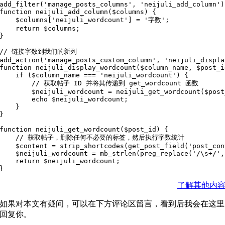
add_filter('manage_posts_columns', 'neijuli_add_column');
function neijuli_add_column($columns) {

    $columns['neijuli_wordcount'] = '字数';

    return $columns;

}

// 链接字数到我们的新列

add_action('manage_posts_custom_column', 'neijuli_displa
function neijuli_display_wordcount($column_name, $post_id
    if ($column_name === 'neijuli_wordcount') {

        // 获取帖子 ID 并将其传递到 get_wordcount 函数

        $neijuli_wordcount = neijuli_get_wordcount($post
        echo $neijuli_wordcount;

    }

}

function neijuli_get_wordcount($post_id) {

    // 获取帖子，删除任何不必要的标签，然后执行字数统计

    $content = strip_shortcodes(get_post_field('post_con
    $neijuli_wordcount = mb_strlen(preg_replace('/\s+/',
    return $neijuli_wordcount;

了解其他内
如果对本文有疑问，可以在下方评论区留言，看到后我会在这里
回复你。